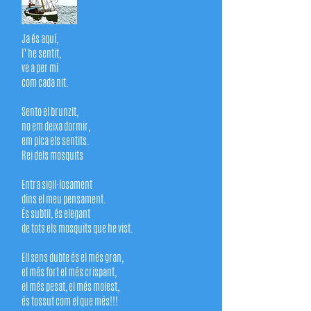
Ja és aquí,
l’ he sentit,
ve a per mi
com cada nit.
Sento el brunzit,
no em deixa dormir,
em pica els sentits.
Rei dels mosquits
Entra sigil·losament
dins el meu pensament.
És subtil, és elegant
de tots els mosquits que he vist.
Ell sens dubte és el més gran,
el més fort el més crispant,
el més pesat, el més molest,
és tossut com el que més!!!