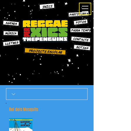
INICI
PARTITURES
FOTOS
AGENDA
PASSA TEMPS
MÚSICA
CONTACTE
LLETRES
bOTIGA
Projecte escolar
Rei dels Mosquits