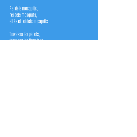
Rei dels mosquits,
rei dels mosquits,
ell és el rei dels mosquits.
Travessa les parets,
travessa les finestres.
Li encanten els repel·lents,
diu que li blanquejant les dents.
No té ganes de picar-me
el que vol és amargar-me!
El més pesat, el més molest,
és tossut com el que més!!!
Rei dels mosquits,
rei dels mosquits,
rei dels mosquits,
rei dels mosquits,
ell és el rei dels mosquits.