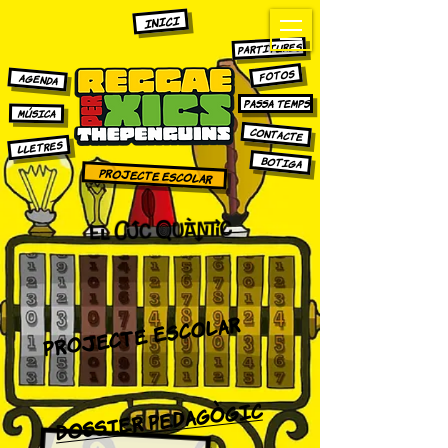
INICI
PARTITURES
FOTOS
AGENDA
PASSA TEMPS
MÚSICA
CONTACTE
LLETRES
bOTIGA
Projecte escolar
projecte escolar
Dossier pedagògic