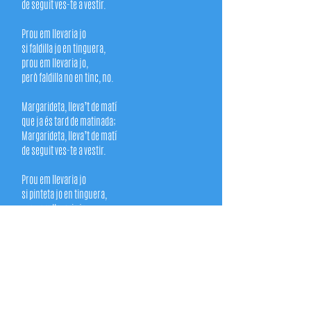
de seguit ves-te a vestir.
Prou em llevaria jo
si faldilla jo en tinguera,
prou em llevaria jo,
però faldilla no en tinc, no.
Margarideta, lleva’t de matí
que ja és tard de matinada;
Margarideta, lleva’t de matí
de seguit ves-te a vestir.
Prou em llevaria jo
si pinteta jo en tinguera,
prou em llevaria jo,
però pinteta no en tinc, no.
Pere va a la plaça,
Pere ja l’hi compra
Pere ja se’n porta,
Pere ja és aquí.