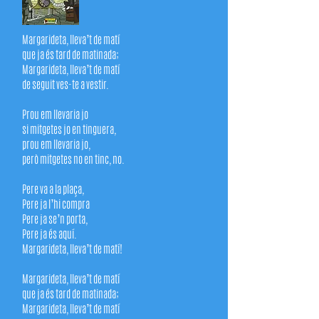
Margarideta, lleva’t de matí
que ja és tard de matinada;
Margarideta, lleva’t de matí
de seguit ves-te a vestir.
Prou em llevaria jo
si mitgetes jo en tinguera,
prou em llevaria jo,
però mitgetes no en tinc, no.
Pere va a la plaça,
Pere ja l’hi compra
Pere ja se’n porta,
Pere ja és aquí.
Margarideta, lleva’t de matí!
Margarideta, lleva’t de matí
que ja és tard de matinada;
Margarideta, lleva’t de matí