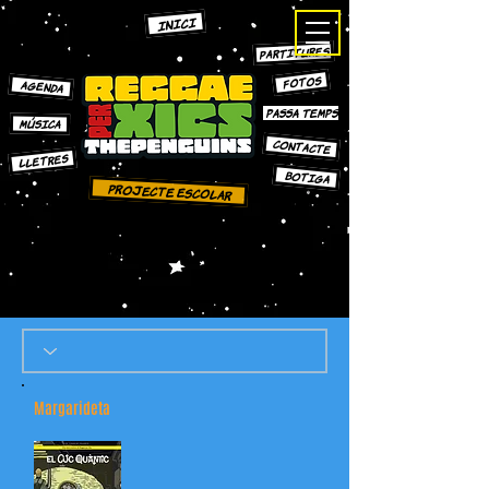
INICI
PARTITURES
FOTOS
AGENDA
PASSA TEMPS
MÚSICA
CONTACTE
LLETRES
bOTIGA
Projecte escolar
Margarideta