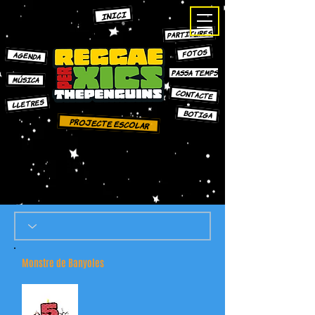
INICI
PARTITURES
FOTOS
AGENDA
PASSA TEMPS
MÚSICA
CONTACTE
LLETRES
bOTIGA
Projecte escolar
Monstre de Banyoles