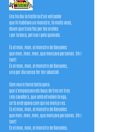
Ens ho diu la història d'un vell poble
que hi habitava un monstre, fa molts anys,
diuen que treia foc per les orelles
i per la boca, pel nas i pels queixals.
És el mon, mon, el monstre de Banyoles
que men, men, men, que menjava persones. Oh i
tant!
És el mon, mon, el monstre de Banyoles,
una per dia sense fer terrabastall.
Com veure tenia tanta gana
que s'empassava els bous de tres en tres
i els cavallers, que amb ell volien brega,
se'ls endrapava com qui no menja res.
És el mon, mon, el monstre de Banyoles
que men, men, men, que menjava persones. Oh i
tant!
És el mon, mon, el monstre de Banyoles,