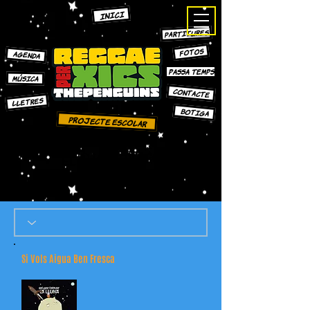
INICI
PARTITURES
FOTOS
AGENDA
PASSA TEMPS
MÚSICA
CONTACTE
LLETRES
bOTIGA
Projecte escolar
Si Vols Aigua Ben Fresca