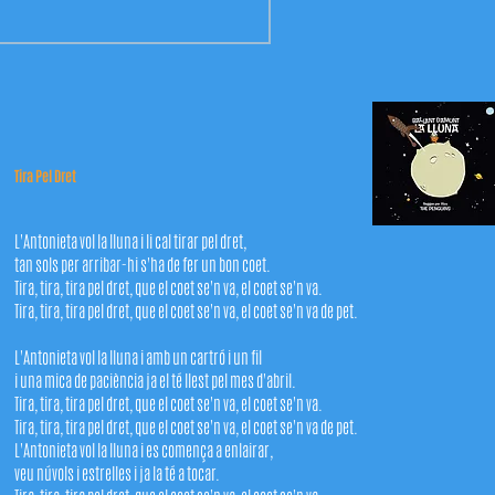
Tira Pel Dret
L'Antonieta vol la lluna i li cal tirar pel dret,
tan sols per arribar-hi s'ha de fer un bon coet.
Tira, tira, tira pel dret, que el coet se'n va, el coet se'n va.
Tira, tira, tira pel dret, que el coet se'n va, el coet se'n va de pet.
L'Antonieta vol la lluna i amb un cartró i un fil
i una mica de paciència ja el té llest pel mes d'abril.
Tira, tira, tira pel dret, que el coet se'n va, el coet se'n va.
Tira, tira, tira pel dret, que el coet se'n va, el coet se'n va de pet.
L'Antonieta vol la lluna i es comença a enlairar,
veu núvols i estrelles i ja la té a tocar.