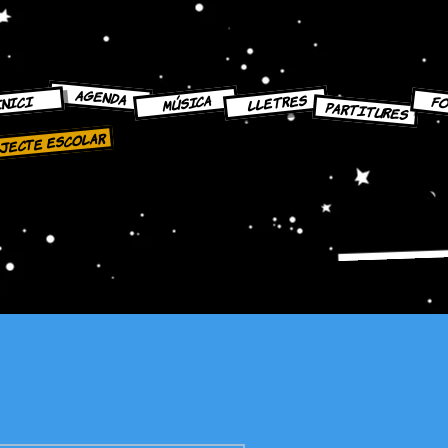
AGENDA
LLETRES
MÚSICA
NICI
FO
PARTITURES
jecte escolar