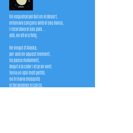
Un esquimal perdut en el desert,
entonava cançons amb el seu banjo,
i recordava el seu país...
allà, on ell era feliç.
He vingut d'Alaska,
per això en aquest moment,
ho passo malament,
degut a la calor i el gran vent.
Tenia un iglú molt petitó,
no hi havia mosquits
ni teranyines ni corcs,
el cel era blau, les aigües també,
ni gota de pols hi havia pel carrer.
M'agrada el trineu, la foca i l'ós,
a mi m'agrada el peix,
vestir-me tot de pells,
no vull veure més serps