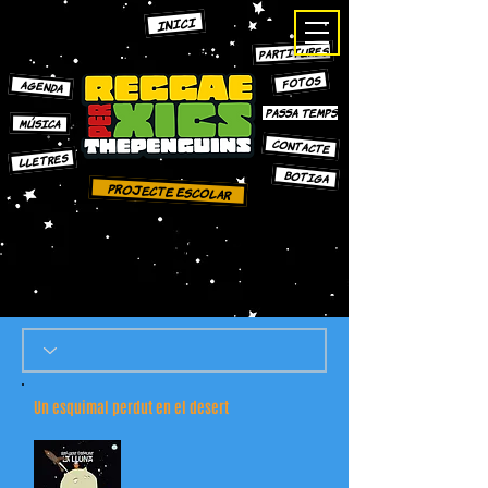
INICI
PARTITURES
FOTOS
AGENDA
PASSA TEMPS
MÚSICA
CONTACTE
LLETRES
bOTIGA
Projecte escolar
Un esquimal perdut en el desert